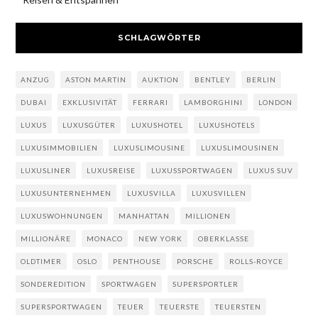
SCHLAGWÖRTER
ANZUG
ASTON MARTIN
AUKTION
BENTLEY
BERLIN
DUBAI
EXKLUSIVITÄT
FERRARI
LAMBORGHINI
LONDON
LUXUS
LUXUSGÜTER
LUXUSHOTEL
LUXUSHOTELS
LUXUSIMMOBILIEN
LUXUSLIMOUSINE
LUXUSLIMOUSINEN
LUXUSLINER
LUXUSREISE
LUXUSSPORTWAGEN
LUXUS SUV
LUXUSUNTERNEHMEN
LUXUSVILLA
LUXUSVILLEN
LUXUSWOHNUNGEN
MANHATTAN
MILLIONEN
MILLIONÄRE
MONACO
NEW YORK
OBERKLASSE
OLDTIMER
OSLO
PENTHOUSE
PORSCHE
ROLLS-ROYCE
SONDEREDITION
SPORTWAGEN
SUPERSPORTLER
SUPERSPORTWAGEN
TEUER
TEUERSTE
TEUERSTEN