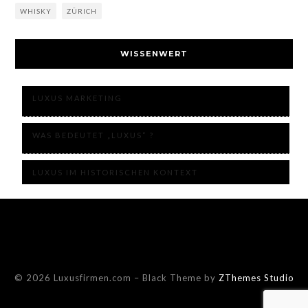
WHISKY
ZÜRICH
WISSENWERT
LUXUS MARKETING
WAS BEDEUTET „LUXUS“ ?
LUXUS IM HISTORISCHEN KONTEXT
© 2026 Luxusfirmen.com
–
Black Theme by
ZThemes Studio