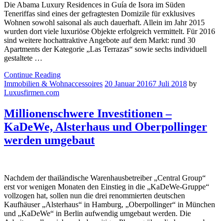
Die Abama Luxury Residences in Guía de Isora im Süden
Teneriffas sind eines der gefragtesten Domizile für exklusives
Wohnen sowohl saisonal als auch dauerhaft. Allein im Jahr 2015
wurden dort viele luxuriöse Objekte erfolgreich vermittelt. Für 2016
sind weitere hochattraktive Angebote auf dem Markt: rund 30
Apartments der Kategorie „Las Terrazas“ sowie sechs individuell
gestaltete …
Continue Reading
Immobilien & Wohnaccessoires
20 Januar 2016
7 Juli 2018
by
Luxusfirmen.com
Millionenschwere Investitionen –
KaDeWe, Alsterhaus und Oberpollinger
werden umgebaut
Nachdem der thailändische Warenhausbetreiber „Central Group“
erst vor wenigen Monaten den Einstieg in die „KaDeWe-Gruppe“
vollzogen hat, sollen nun die drei renommierten deutschen
Kaufhäuser „Alsterhaus“ in Hamburg, „Oberpollinger“ in München
und „KaDeWe“ in Berlin aufwendig umgebaut werden. Die