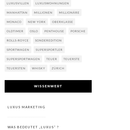
LUXUSVILLEN
LUXUSWOHNUNGEN
MANHATTAN
MILLIONEN
MILLIONÄRE
MONACO
NEW YORK
OBERKLASSE
OLDTIMER
OSLO
PENTHOUSE
PORSCHE
ROLLS-ROYCE
SONDEREDITION
SPORTWAGEN
SUPERSPORTLER
SUPERSPORTWAGEN
TEUER
TEUERSTE
TEUERSTEN
WHISKY
ZÜRICH
WISSENWERT
LUXUS MARKETING
WAS BEDEUTET „LUXUS“ ?