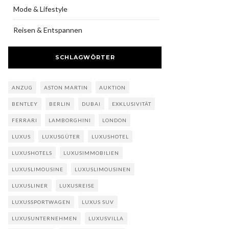
Mode & Lifestyle
Reisen & Entspannen
SCHLAGWÖRTER
ANZUG
ASTON MARTIN
AUKTION
BENTLEY
BERLIN
DUBAI
EXKLUSIVITÄT
FERRARI
LAMBORGHINI
LONDON
LUXUS
LUXUSGÜTER
LUXUSHOTEL
LUXUSHOTELS
LUXUSIMMOBILIEN
LUXUSLIMOUSINE
LUXUSLIMOUSINEN
LUXUSLINER
LUXUSREISE
LUXUSSPORTWAGEN
LUXUS SUV
LUXUSUNTERNEHMEN
LUXUSVILLA