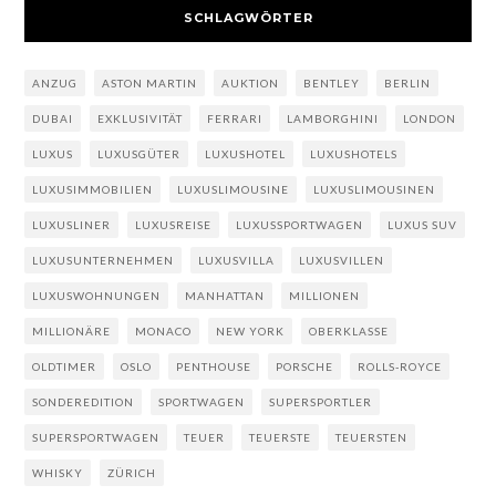
SCHLAGWÖRTER
ANZUG
ASTON MARTIN
AUKTION
BENTLEY
BERLIN
DUBAI
EXKLUSIVITÄT
FERRARI
LAMBORGHINI
LONDON
LUXUS
LUXUSGÜTER
LUXUSHOTEL
LUXUSHOTELS
LUXUSIMMOBILIEN
LUXUSLIMOUSINE
LUXUSLIMOUSINEN
LUXUSLINER
LUXUSREISE
LUXUSSPORTWAGEN
LUXUS SUV
LUXUSUNTERNEHMEN
LUXUSVILLA
LUXUSVILLEN
LUXUSWOHNUNGEN
MANHATTAN
MILLIONEN
MILLIONÄRE
MONACO
NEW YORK
OBERKLASSE
OLDTIMER
OSLO
PENTHOUSE
PORSCHE
ROLLS-ROYCE
SONDEREDITION
SPORTWAGEN
SUPERSPORTLER
SUPERSPORTWAGEN
TEUER
TEUERSTE
TEUERSTEN
WHISKY
ZÜRICH