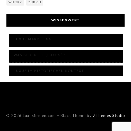
WHISKY
ZÜRICH
WISSENWERT
LUXUS MARKETING
WAS BEDEUTET „LUXUS“ ?
LUXUS IM HISTORISCHEN KONTEXT
© 2026 Luxusfirmen.com
–
Black Theme by
ZThemes Studio