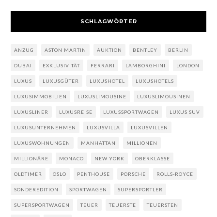
SCHLAGWÖRTER
ANZUG
ASTON MARTIN
AUKTION
BENTLEY
BERLIN
DUBAI
EXKLUSIVITÄT
FERRARI
LAMBORGHINI
LONDON
LUXUS
LUXUSGÜTER
LUXUSHOTEL
LUXUSHOTELS
LUXUSIMMOBILIEN
LUXUSLIMOUSINE
LUXUSLIMOUSINEN
LUXUSLINER
LUXUSREISE
LUXUSSPORTWAGEN
LUXUS SUV
LUXUSUNTERNEHMEN
LUXUSVILLA
LUXUSVILLEN
LUXUSWOHNUNGEN
MANHATTAN
MILLIONEN
MILLIONÄRE
MONACO
NEW YORK
OBERKLASSE
OLDTIMER
OSLO
PENTHOUSE
PORSCHE
ROLLS-ROYCE
SONDEREDITION
SPORTWAGEN
SUPERSPORTLER
SUPERSPORTWAGEN
TEUER
TEUERSTE
TEUERSTEN