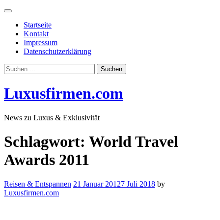
Skip
to
Startseite
content
Kontakt
Impressum
Datenschutzerklärung
Suchen
nach:
Luxusfirmen.com
News zu Luxus & Exklusivität
Schlagwort:
World Travel
Awards 2011
Reisen & Entspannen
21 Januar 2012
7 Juli 2018
by
Luxusfirmen.com