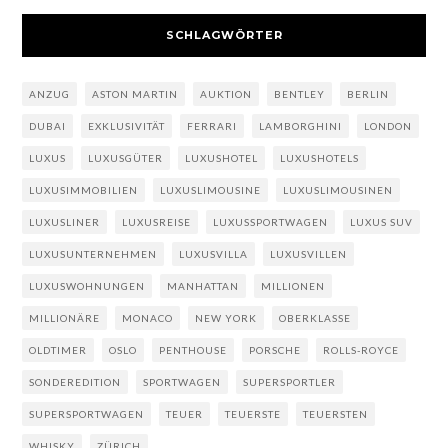
SCHLAGWÖRTER
ANZUG
ASTON MARTIN
AUKTION
BENTLEY
BERLIN
DUBAI
EXKLUSIVITÄT
FERRARI
LAMBORGHINI
LONDON
LUXUS
LUXUSGÜTER
LUXUSHOTEL
LUXUSHOTELS
LUXUSIMMOBILIEN
LUXUSLIMOUSINE
LUXUSLIMOUSINEN
LUXUSLINER
LUXUSREISE
LUXUSSPORTWAGEN
LUXUS SUV
LUXUSUNTERNEHMEN
LUXUSVILLA
LUXUSVILLEN
LUXUSWOHNUNGEN
MANHATTAN
MILLIONEN
MILLIONÄRE
MONACO
NEW YORK
OBERKLASSE
OLDTIMER
OSLO
PENTHOUSE
PORSCHE
ROLLS-ROYCE
SONDEREDITION
SPORTWAGEN
SUPERSPORTLER
SUPERSPORTWAGEN
TEUER
TEUERSTE
TEUERSTEN
WHISKY
ZÜRICH