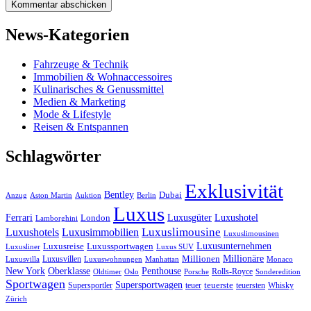
News-Kategorien
Fahrzeuge & Technik
Immobilien & Wohnaccessoires
Kulinarisches & Genussmittel
Medien & Marketing
Mode & Lifestyle
Reisen & Entspannen
Schlagwörter
Exklusivität
Bentley
Dubai
Anzug
Aston Martin
Auktion
Berlin
Luxus
Ferrari
Luxushotel
Luxusgüter
London
Lamborghini
Luxuslimousine
Luxushotels
Luxusimmobilien
Luxuslimousinen
Luxusunternehmen
Luxusreise
Luxussportwagen
Luxusliner
Luxus SUV
Millionäre
Luxusvillen
Millionen
Luxusvilla
Luxuswohnungen
Manhattan
Monaco
New York
Oberklasse
Penthouse
Rolls-Royce
Oldtimer
Oslo
Porsche
Sonderedition
Sportwagen
Supersportwagen
Supersportler
teuer
teuerste
teuersten
Whisky
Zürich