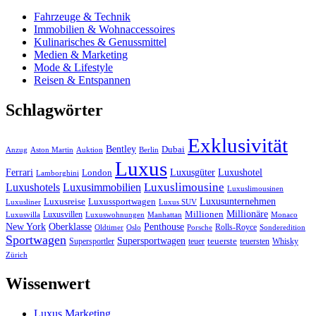
Fahrzeuge & Technik
Immobilien & Wohnaccessoires
Kulinarisches & Genussmittel
Medien & Marketing
Mode & Lifestyle
Reisen & Entspannen
Schlagwörter
Exklusivität
Bentley
Dubai
Anzug
Aston Martin
Auktion
Berlin
Luxus
Ferrari
Luxushotel
Luxusgüter
London
Lamborghini
Luxuslimousine
Luxushotels
Luxusimmobilien
Luxuslimousinen
Luxusunternehmen
Luxusreise
Luxussportwagen
Luxusliner
Luxus SUV
Millionäre
Luxusvillen
Millionen
Luxusvilla
Luxuswohnungen
Manhattan
Monaco
New York
Oberklasse
Penthouse
Rolls-Royce
Oldtimer
Oslo
Porsche
Sonderedition
Sportwagen
Supersportwagen
Supersportler
teuer
teuerste
teuersten
Whisky
Zürich
Wissenwert
Luxus Marketing