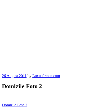
26 August 2011
by
Luxusfirmen.com
Domizile Foto 2
Beitragsnavigation
Domizile Foto 2