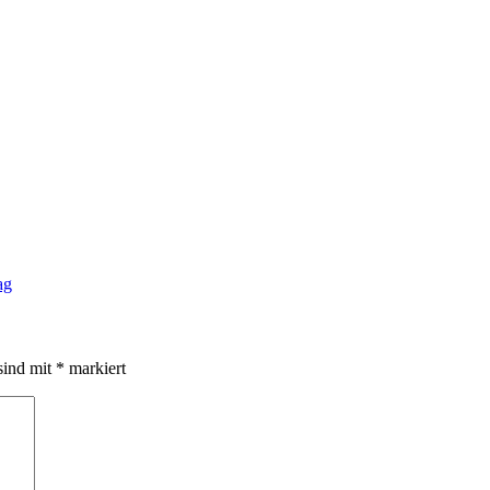
ag
sind mit
*
markiert