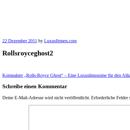
22 Dezember 2011
by
Luxusfirmen.com
Rollsroyceghost2
Beitragsnavigation
Kompakter „Rolls-Royce Ghost“ – Eine Luxuslimousine für den Allt
Schreibe einen Kommentar
Deine E-Mail-Adresse wird nicht veröffentlicht.
Erforderliche Felder 