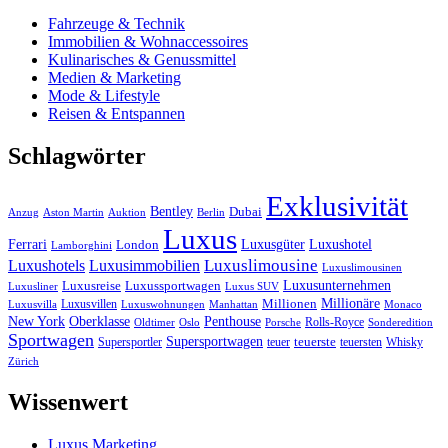
Fahrzeuge & Technik
Immobilien & Wohnaccessoires
Kulinarisches & Genussmittel
Medien & Marketing
Mode & Lifestyle
Reisen & Entspannen
Schlagwörter
Exklusivität
Bentley
Dubai
Anzug
Aston Martin
Auktion
Berlin
Luxus
Ferrari
Luxushotel
Luxusgüter
London
Lamborghini
Luxuslimousine
Luxushotels
Luxusimmobilien
Luxuslimousinen
Luxusunternehmen
Luxusreise
Luxussportwagen
Luxusliner
Luxus SUV
Millionäre
Luxusvillen
Millionen
Luxusvilla
Luxuswohnungen
Manhattan
Monaco
New York
Oberklasse
Penthouse
Rolls-Royce
Oldtimer
Oslo
Porsche
Sonderedition
Sportwagen
Supersportwagen
Supersportler
teuer
teuerste
teuersten
Whisky
Zürich
Wissenwert
Luxus Marketing