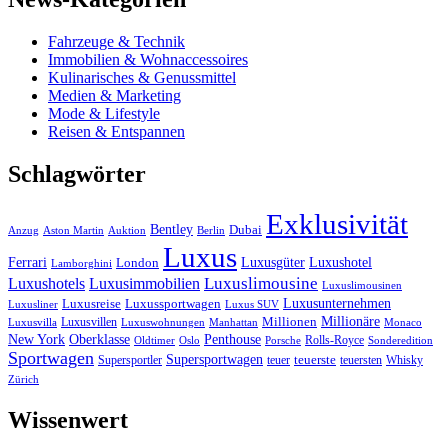
Fahrzeuge & Technik
Immobilien & Wohnaccessoires
Kulinarisches & Genussmittel
Medien & Marketing
Mode & Lifestyle
Reisen & Entspannen
Schlagwörter
Exklusivität
Bentley
Dubai
Anzug
Aston Martin
Auktion
Berlin
Luxus
Ferrari
Luxushotel
Luxusgüter
London
Lamborghini
Luxuslimousine
Luxushotels
Luxusimmobilien
Luxuslimousinen
Luxusunternehmen
Luxusreise
Luxussportwagen
Luxusliner
Luxus SUV
Millionäre
Luxusvillen
Millionen
Luxusvilla
Luxuswohnungen
Manhattan
Monaco
New York
Oberklasse
Penthouse
Rolls-Royce
Oldtimer
Oslo
Porsche
Sonderedition
Sportwagen
Supersportwagen
Supersportler
teuer
teuerste
teuersten
Whisky
Zürich
Wissenwert