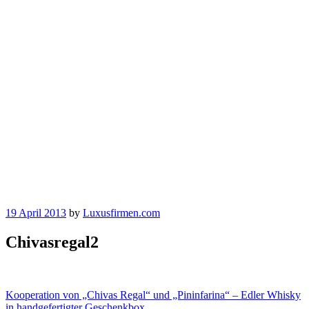
19 April 2013
by
Luxusfirmen.com
Chivasregal2
Beitragsnavigation
Kooperation von „Chivas Regal“ und „Pininfarina“ – Edler Whisky
in handgefertigter Geschenkbox