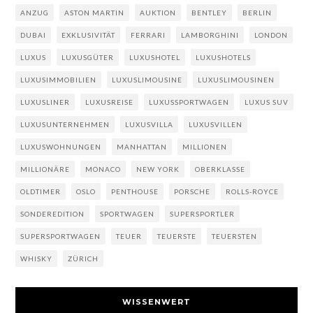
ANZUG
ASTON MARTIN
AUKTION
BENTLEY
BERLIN
DUBAI
EXKLUSIVITÄT
FERRARI
LAMBORGHINI
LONDON
LUXUS
LUXUSGÜTER
LUXUSHOTEL
LUXUSHOTELS
LUXUSIMMOBILIEN
LUXUSLIMOUSINE
LUXUSLIMOUSINEN
LUXUSLINER
LUXUSREISE
LUXUSSPORTWAGEN
LUXUS SUV
LUXUSUNTERNEHMEN
LUXUSVILLA
LUXUSVILLEN
LUXUSWOHNUNGEN
MANHATTAN
MILLIONEN
MILLIONÄRE
MONACO
NEW YORK
OBERKLASSE
OLDTIMER
OSLO
PENTHOUSE
PORSCHE
ROLLS-ROYCE
SONDEREDITION
SPORTWAGEN
SUPERSPORTLER
SUPERSPORTWAGEN
TEUER
TEUERSTE
TEUERSTEN
WHISKY
ZÜRICH
WISSENWERT