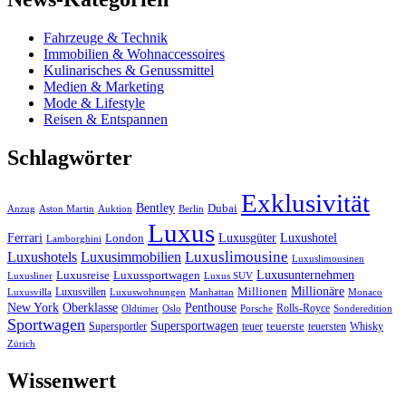
Fahrzeuge & Technik
Immobilien & Wohnaccessoires
Kulinarisches & Genussmittel
Medien & Marketing
Mode & Lifestyle
Reisen & Entspannen
Schlagwörter
Exklusivität
Bentley
Dubai
Anzug
Aston Martin
Auktion
Berlin
Luxus
Ferrari
Luxushotel
Luxusgüter
London
Lamborghini
Luxuslimousine
Luxushotels
Luxusimmobilien
Luxuslimousinen
Luxusunternehmen
Luxusreise
Luxussportwagen
Luxusliner
Luxus SUV
Millionäre
Luxusvillen
Millionen
Luxusvilla
Luxuswohnungen
Manhattan
Monaco
New York
Oberklasse
Penthouse
Rolls-Royce
Oldtimer
Oslo
Porsche
Sonderedition
Sportwagen
Supersportwagen
Supersportler
teuer
teuerste
teuersten
Whisky
Zürich
Wissenwert