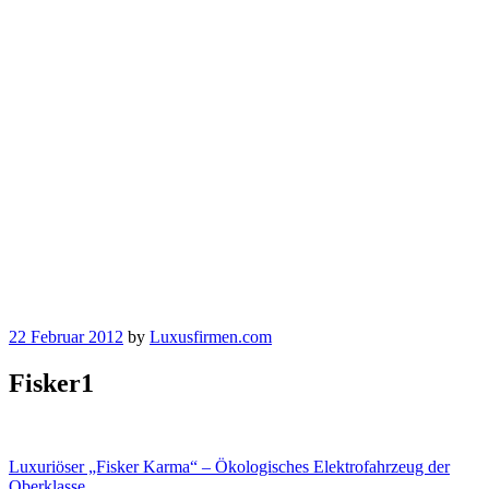
22 Februar 2012
by
Luxusfirmen.com
Fisker1
Beitragsnavigation
Luxuriöser „Fisker Karma“ – Ökologisches Elektrofahrzeug der
Oberklasse