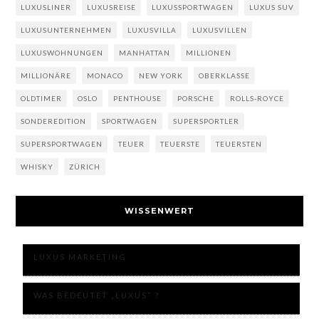
LUXUSLINER
LUXUSREISE
LUXUSSPORTWAGEN
LUXUS SUV
LUXUSUNTERNEHMEN
LUXUSVILLA
LUXUSVILLEN
LUXUSWOHNUNGEN
MANHATTAN
MILLIONEN
MILLIONÄRE
MONACO
NEW YORK
OBERKLASSE
OLDTIMER
OSLO
PENTHOUSE
PORSCHE
ROLLS-ROYCE
SONDEREDITION
SPORTWAGEN
SUPERSPORTLER
SUPERSPORTWAGEN
TEUER
TEUERSTE
TEUERSTEN
WHISKY
ZÜRICH
WISSENWERT
LUXUS MARKETING
WAS BEDEUTET „LUXUS“ ?