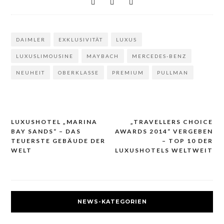
DAIMLER
EXKLUSIVITÄT
LUXUS
LUXUSLIMOUSINE
MAYBACH
MERCEDES-BENZ
NEUHEIT
OBERKLASSE
PREMIUM
PULLMAN
LUXUSHOTEL „MARINA
„TRAVELLERS CHOICE
Beitragsnavigation
BAY SANDS“ – DAS
AWARDS 2014“ VERGEBEN
TEUERSTE GEBÄUDE DER
– TOP 10 DER
WELT
LUXUSHOTELS WELTWEIT
NEWS-KATEGORIEN