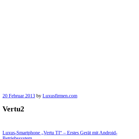
20 Februar 2013
by
Luxusfirmen.com
Vertu2
Beitragsnavigation
Luxus-Smartphone „Vertu TI“ – Erstes Gerät mit Android-
Betriebssystem