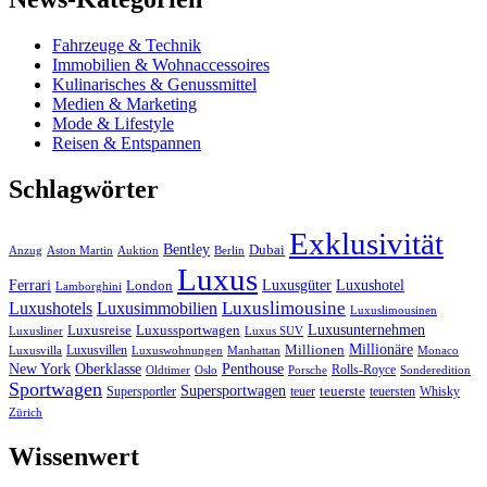
Fahrzeuge & Technik
Immobilien & Wohnaccessoires
Kulinarisches & Genussmittel
Medien & Marketing
Mode & Lifestyle
Reisen & Entspannen
Schlagwörter
Exklusivität
Bentley
Dubai
Anzug
Aston Martin
Auktion
Berlin
Luxus
Ferrari
Luxushotel
Luxusgüter
London
Lamborghini
Luxuslimousine
Luxushotels
Luxusimmobilien
Luxuslimousinen
Luxusunternehmen
Luxusreise
Luxussportwagen
Luxusliner
Luxus SUV
Millionäre
Luxusvillen
Millionen
Luxusvilla
Luxuswohnungen
Manhattan
Monaco
New York
Oberklasse
Penthouse
Rolls-Royce
Oldtimer
Oslo
Porsche
Sonderedition
Sportwagen
Supersportwagen
Supersportler
teuer
teuerste
teuersten
Whisky
Zürich
Wissenwert