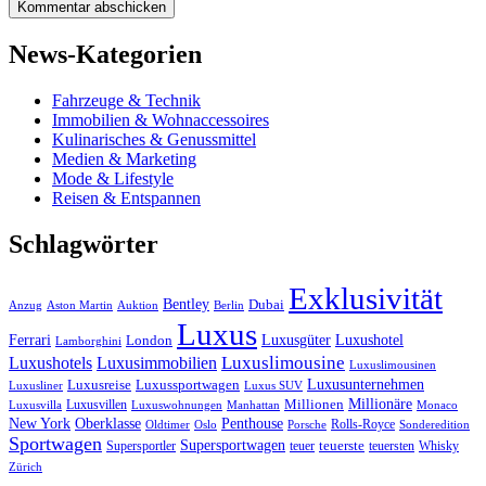
News-Kategorien
Fahrzeuge & Technik
Immobilien & Wohnaccessoires
Kulinarisches & Genussmittel
Medien & Marketing
Mode & Lifestyle
Reisen & Entspannen
Schlagwörter
Exklusivität
Bentley
Dubai
Anzug
Aston Martin
Auktion
Berlin
Luxus
Ferrari
Luxushotel
Luxusgüter
London
Lamborghini
Luxuslimousine
Luxushotels
Luxusimmobilien
Luxuslimousinen
Luxusunternehmen
Luxusreise
Luxussportwagen
Luxusliner
Luxus SUV
Millionäre
Luxusvillen
Millionen
Luxusvilla
Luxuswohnungen
Manhattan
Monaco
New York
Oberklasse
Penthouse
Rolls-Royce
Oldtimer
Oslo
Porsche
Sonderedition
Sportwagen
Supersportwagen
Supersportler
teuer
teuerste
teuersten
Whisky
Zürich