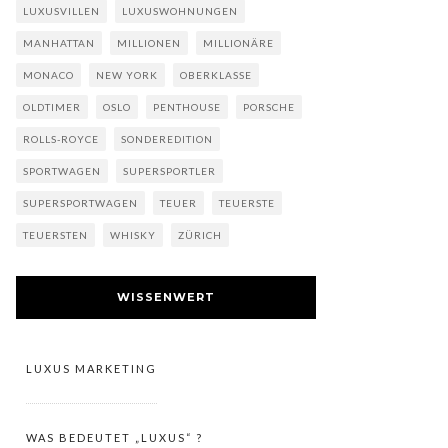
LUXUSVILLEN
LUXUSWOHNUNGEN
MANHATTAN
MILLIONEN
MILLIONÄRE
MONACO
NEW YORK
OBERKLASSE
OLDTIMER
OSLO
PENTHOUSE
PORSCHE
ROLLS-ROYCE
SONDEREDITION
SPORTWAGEN
SUPERSPORTLER
SUPERSPORTWAGEN
TEUER
TEUERSTE
TEUERSTEN
WHISKY
ZÜRICH
WISSENWERT
LUXUS MARKETING
WAS BEDEUTET „LUXUS“ ?