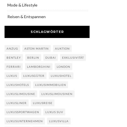
Mode & Lifestyle
Reisen & Entspannen
SCHLAGWÖRTER
ANZUG
ASTON MARTIN
AUKTION
BENTLEY
BERLIN
DUBAI
EXKLUSIVITÄT
FERRARI
LAMBORGHINI
LONDON
LUXUS
LUXUSGÜTER
LUXUSHOTEL
LUXUSHOTELS
LUXUSIMMOBILIEN
LUXUSLIMOUSINE
LUXUSLIMOUSINEN
LUXUSLINER
LUXUSREISE
LUXUSSPORTWAGEN
LUXUS SUV
LUXUSUNTERNEHMEN
LUXUSVILLA