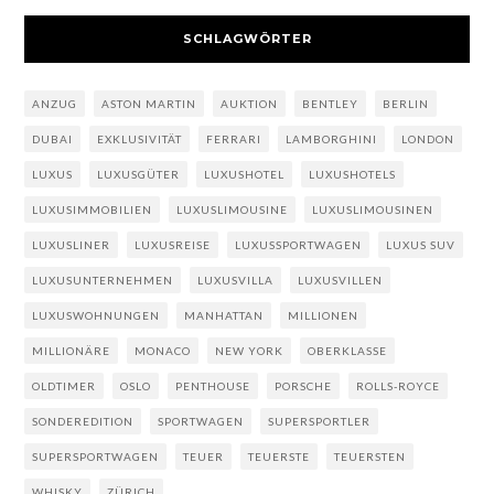
SCHLAGWÖRTER
ANZUG
ASTON MARTIN
AUKTION
BENTLEY
BERLIN
DUBAI
EXKLUSIVITÄT
FERRARI
LAMBORGHINI
LONDON
LUXUS
LUXUSGÜTER
LUXUSHOTEL
LUXUSHOTELS
LUXUSIMMOBILIEN
LUXUSLIMOUSINE
LUXUSLIMOUSINEN
LUXUSLINER
LUXUSREISE
LUXUSSPORTWAGEN
LUXUS SUV
LUXUSUNTERNEHMEN
LUXUSVILLA
LUXUSVILLEN
LUXUSWOHNUNGEN
MANHATTAN
MILLIONEN
MILLIONÄRE
MONACO
NEW YORK
OBERKLASSE
OLDTIMER
OSLO
PENTHOUSE
PORSCHE
ROLLS-ROYCE
SONDEREDITION
SPORTWAGEN
SUPERSPORTLER
SUPERSPORTWAGEN
TEUER
TEUERSTE
TEUERSTEN
WHISKY
ZÜRICH