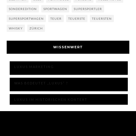
SONDEREDITION
SPORTWAGEN
SUPERSPORTLER
SUPERSPORTWAGEN
TEUER
TEUERSTE
TEUERSTEN
WHISKY
ZÜRICH
WISSENWERT
LUXUS MARKETING
WAS BEDEUTET „LUXUS“ ?
LUXUS IM HISTORISCHEN KONTEXT