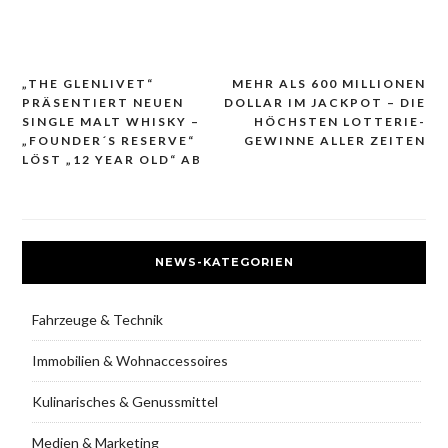
„THE GLENLIVET“
MEHR ALS 600 MILLIONEN
Beitragsnavigation
PRÄSENTIERT NEUEN
DOLLAR IM JACKPOT – DIE
SINGLE MALT WHISKY –
HÖCHSTEN LOTTERIE-
„FOUNDER´S RESERVE“
GEWINNE ALLER ZEITEN
LÖST „12 YEAR OLD“ AB
NEWS-KATEGORIEN
Fahrzeuge & Technik
Immobilien & Wohnaccessoires
Kulinarisches & Genussmittel
Medien & Marketing