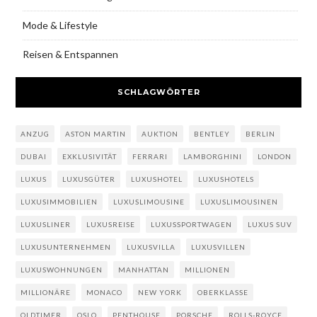
Mode & Lifestyle
Reisen & Entspannen
SCHLAGWÖRTER
ANZUG
ASTON MARTIN
AUKTION
BENTLEY
BERLIN
DUBAI
EXKLUSIVITÄT
FERRARI
LAMBORGHINI
LONDON
LUXUS
LUXUSGÜTER
LUXUSHOTEL
LUXUSHOTELS
LUXUSIMMOBILIEN
LUXUSLIMOUSINE
LUXUSLIMOUSINEN
LUXUSLINER
LUXUSREISE
LUXUSSPORTWAGEN
LUXUS SUV
LUXUSUNTERNEHMEN
LUXUSVILLA
LUXUSVILLEN
LUXUSWOHNUNGEN
MANHATTAN
MILLIONEN
MILLIONÄRE
MONACO
NEW YORK
OBERKLASSE
OLDTIMER
OSLO
PENTHOUSE
PORSCHE
ROLLS-ROYCE