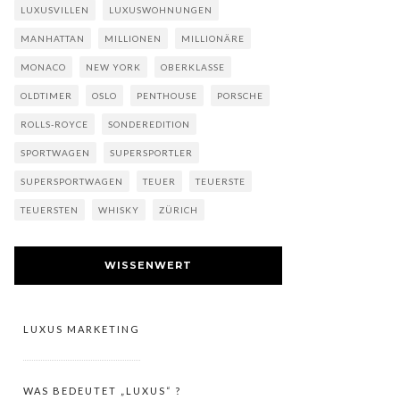
LUXUSVILLEN
LUXUSWOHNUNGEN
MANHATTAN
MILLIONEN
MILLIONÄRE
MONACO
NEW YORK
OBERKLASSE
OLDTIMER
OSLO
PENTHOUSE
PORSCHE
ROLLS-ROYCE
SONDEREDITION
SPORTWAGEN
SUPERSPORTLER
SUPERSPORTWAGEN
TEUER
TEUERSTE
TEUERSTEN
WHISKY
ZÜRICH
WISSENWERT
LUXUS MARKETING
WAS BEDEUTET „LUXUS“ ?