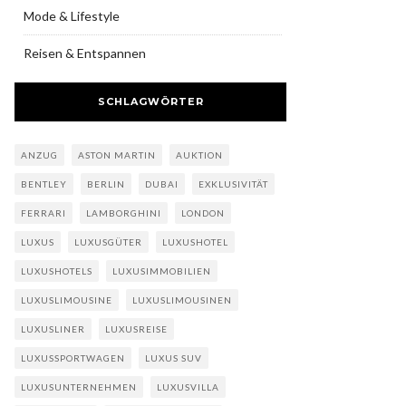
Mode & Lifestyle
Reisen & Entspannen
SCHLAGWÖRTER
ANZUG
ASTON MARTIN
AUKTION
BENTLEY
BERLIN
DUBAI
EXKLUSIVITÄT
FERRARI
LAMBORGHINI
LONDON
LUXUS
LUXUSGÜTER
LUXUSHOTEL
LUXUSHOTELS
LUXUSIMMOBILIEN
LUXUSLIMOUSINE
LUXUSLIMOUSINEN
LUXUSLINER
LUXUSREISE
LUXUSSPORTWAGEN
LUXUS SUV
LUXUSUNTERNEHMEN
LUXUSVILLA