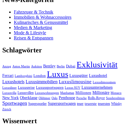
Fahrzeuge & Technik
Immobilien & Wohnaccessoires
Kulinarisches & Genussmittel
Medien & Marketing
Mode & Lifestyle
Reisen & Entspannen
Schlagwörter
Exklusivität
Bentley
Dubai
Anzug
Aston Martin
Auktion
Berlin
Luxus
Ferrari
Luxushotel
Luxusgüter
London
Lamborghini
Luxuslimousine
Luxushotels
Luxusimmobilien
Luxuslimousinen
Luxusunternehmen
Luxusreise
Luxussportwagen
Luxusliner
Luxus SUV
Millionäre
Luxusvillen
Millionen
Luxusvilla
Luxuswohnungen
Manhattan
Monaco
New York
Oberklasse
Penthouse
Rolls-Royce
Oldtimer
Oslo
Porsche
Sonderedition
Sportwagen
Supersportwagen
Supersportler
teuer
teuerste
teuersten
Whisky
Zürich
Wissenwert