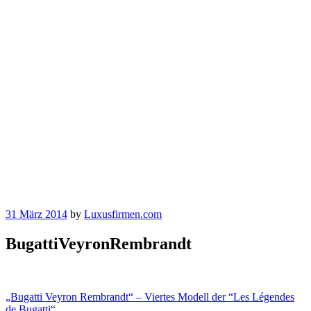
31 März 2014
by
Luxusfirmen.com
BugattiVeyronRembrandt
Beitragsnavigation
„Bugatti Veyron Rembrandt“ – Viertes Modell der “Les Légendes
de Bugatti“