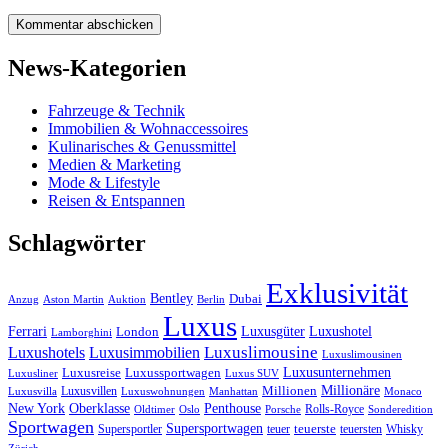
News-Kategorien
Fahrzeuge & Technik
Immobilien & Wohnaccessoires
Kulinarisches & Genussmittel
Medien & Marketing
Mode & Lifestyle
Reisen & Entspannen
Schlagwörter
Exklusivität
Bentley
Dubai
Anzug
Aston Martin
Auktion
Berlin
Luxus
Ferrari
Luxushotel
Luxusgüter
London
Lamborghini
Luxuslimousine
Luxushotels
Luxusimmobilien
Luxuslimousinen
Luxusunternehmen
Luxusreise
Luxussportwagen
Luxusliner
Luxus SUV
Millionäre
Luxusvillen
Millionen
Luxusvilla
Luxuswohnungen
Manhattan
Monaco
New York
Oberklasse
Penthouse
Rolls-Royce
Oldtimer
Oslo
Porsche
Sonderedition
Sportwagen
Supersportwagen
Supersportler
teuer
teuerste
teuersten
Whisky